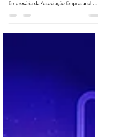
Tílias
No fim de semana dos dias 16 e 17 de
setembro, o Núcleo da Mulher
Empresária da Associação Empresarial de
Maravilha realizou uma viagem...