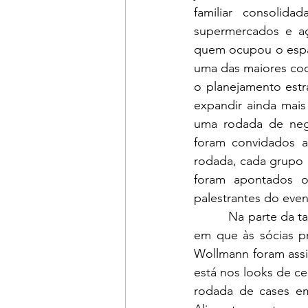
familiar consolid
supermercados e aç
quem ocupou o espaç
uma das maiores coop
o planejamento estr
expandir ainda mais
uma rodada de negó
foram convidados a
rodada, cada grupo 
foram apontados os
palestrantes do eve
          Na parte da
em que às sócias pr
Wollmann foram assis
está nos looks de ce
rodada de cases emp