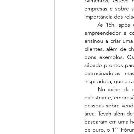
Alimentos, esteve 
empresas e sobre su
importância dos rel
	Às 15h, após uma pausa para café e negócios, o escritor, palestrante de vendas, 
empreendedor e com
ensinou a criar uma
clientes, além de c
bons exemplos. Os 
sábado prontos para
patrocinadoras m
inspiradora, que arr
	No início da noite, foi a vez de uma das palestras mais esperadas do evento, o 
palestrante, empresá
pessoas sobre vend
área. Tevah além de
basearam em uma hor
de ouro, o 11° Fóru