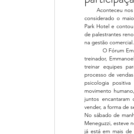
	Aconteceu nos dias 05 e 06 de abril, a 11ª edição do Fórum Empresarial de Maravilha, 
considerado o maior
Park Hotel e contou
de palestrantes reno
na gestão comercial.
           O Fórum Em
treinador, Emmanoel
treinar equipes p
processo de vendas e
psicologia positiv
movimento humano, e
juntos encantaram 
vender, a forma de s
No sábado de manhã,
Meneguzzi, esteve n
já está em mais de 