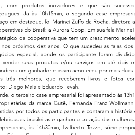
ada, com produtos inovadores e que são sucesso
ougues. Já às 10h15min, o segundo case empresarial 
o em destaque, foi Marinei Zuffo da Rocha, diretora ad
erativas do Brasil: a Aurora Coop. Em sua fala Marinei
atégico da cooperativa que tem um crescimento acele
 nos próximos dez anos. O que sucedeu as falas dos e
cios especial, aonde os participante foram dividid
 vender seus produtos e/ou serviços em até dois mi
indicou um ganhador e assim aconteceu por mais duas r
 três melhores, que receberam livros e fotos com 
nto: Diego Maia e Eduardo Tevah.
 tarde, o terceiro case empresarial foi apresentado às 1
oprietárias da marca Gutê, Fernanda Franz Wollmann e
tidas por todos os participantes e contaram a história 
lebridades brasileiras e ganhou o coração das mulheres. 
resariais, às 14h30min, Ivalberto Tozzo, sócio-proprie