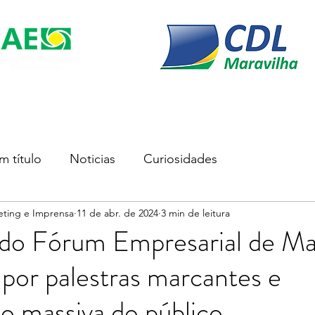
s
Soluções Empresariais
Empreender
Associe-se
m título
Noticias
Curiosidades
eting e Imprensa
11 de abr. de 2024
3 min de leitura
 do Fórum Empresarial de Ma
por palestras marcantes e
ão massiva do público