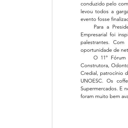
conduzido pelo comed
levou todos a garg
evento fosse finaliza
	Para a Presidente da CDL e Associação Empresarial de Maravilha, o 11º Fórum 
Empresarial foi ins
palestrantes. Com
oportunidade de netw
	O 11º Fórum Empresarial contou com o patrocínio master do Sicredi, Nova Era 
Construtora, Odont
Credial, patrocínio 
UNOESC. Os coffee
Supermercados. E ne
foram muito bem aval