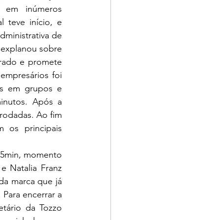
 em inúmeros 
teve início, e 
ministrativa de 
 explanou sobre 
rado e promete 
mpresários foi 
os em grupos e 
nutos. Após a 
odadas. Ao fim 
os principais 
3h15min, momento 
 Natalia Franz 
da marca que já 
Para encerrar a 
tário da Tozzo 