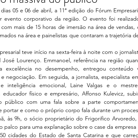
 evento corporativo da região. O evento foi realizado
 com mais de 15 horas de imersão na área de vendas, 
mados na área e painelistas que contaram a trajetória d
presarial teve início na sexta-feira à noite com o jornalist
 José Lourenço. Emmanoel, referência na região quan
ara excelência no desempenho, entregou conteúdo v
 negociação. Em seguida, a jornalista, especialista em
a e inteligência emocional, Laine Valgas e o mestr
ducador físico e empresário, Affonso Kulevicz, subi
o público com uma fala sobre a parte comportament
e portar e como o próprio corpo fala durante um proces
 às 9h, o sócio proprietário do Frigorifico Arvoredo, 
o palco para uma explanação sobre o case da empresa 
50 cidades do Estado de Santa Catarina e que carreg