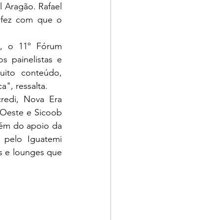
 Aragão. Rafael 
fez com que o 
 painelistas e 
ito conteúdo, 
", ressalta.
Oeste e Sicoob 
lém do apoio da 
pelo Iguatemi 
 e lounges que 