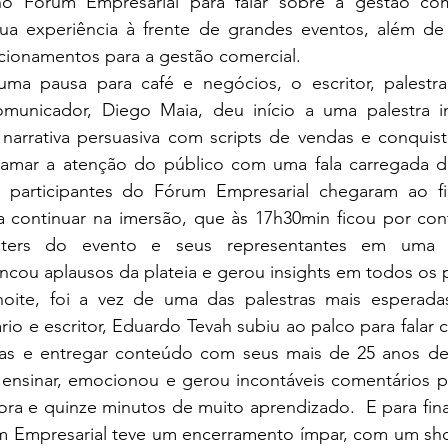
no Fórum Empresarial para falar sobre a gestão com
a experiência à frente de grandes eventos, além de re
acionamentos para a gestão comercial.
unicador, Diego Maia, deu início a uma palestra in
 narrativa persuasiva com scripts de vendas e conquist
hamar a atenção do público com uma fala carregada de
participantes do Fórum Empresarial chegaram ao fi
 continuar na imersão, que às 17h30min ficou por con
asters do evento e seus representantes em uma 
ancou aplausos da plateia e gerou insights em todos os 
rio e escritor, Eduardo Tevah subiu ao palco para falar 
as e entregar conteúdo com seus mais de 25 anos de 
 ensinar, emocionou e gerou incontáveis comentários po
a e quinze minutos de muito aprendizado.  E para final
m Empresarial teve um encerramento ímpar, com um sho