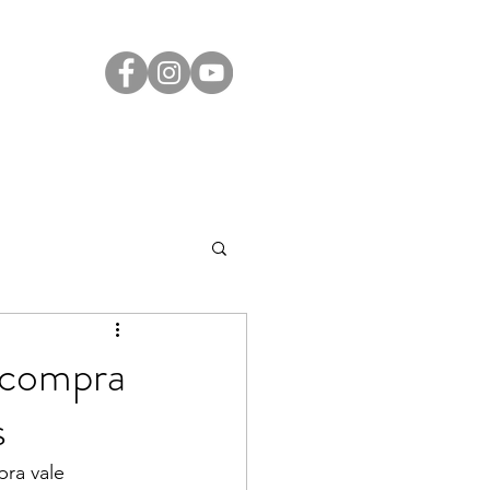
Transparência
Contato
LGPD
 compra
s
ra vale 