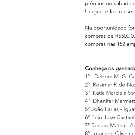
prêmios no sábado dia
Uruguai e foi transm
Na oportunidade for
compras de R$500,00 
compras nas 152 emp
Conheça os ganhado
1º   
Débora M. G. Ca
2º  
Rosimar P. do Na
3º  
Katia Marciela Sot
4º  
Dhenifer Marmett
5º 
João Farias - Igu
6º 
Enio José Castanh
7º 
Renato Mattia - A
8º 
Loraci de Oliveira