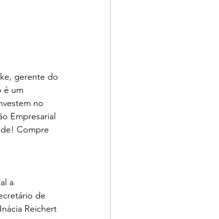
ke, gerente do 
 é um 
investem no 
o Empresarial 
dade! Compre 
al a 
cretário de 
nácia Reichert 