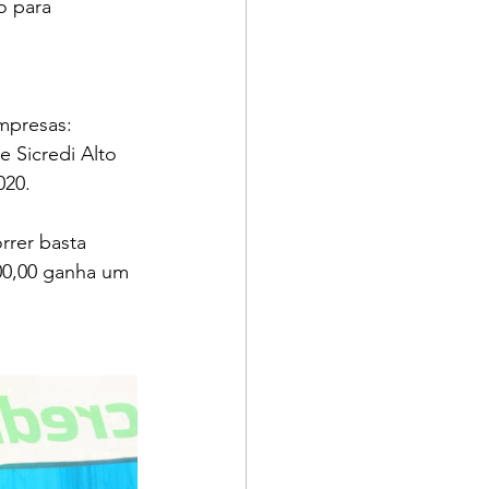
o para 
mpresas: 
 Sicredi Alto 
020.
rrer basta 
00,00 ganha um 