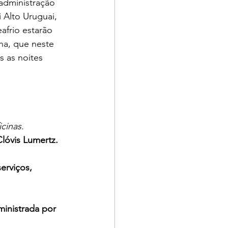
administração 
 Alto Uruguai, 
frio estarão 
ha, que neste 
s as noites 
cinas.
lóvis Lumertz.
erviços, 
inistrada por 