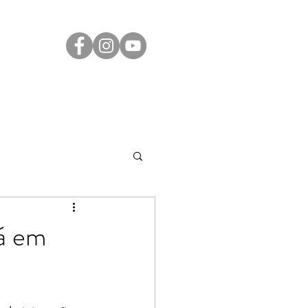
Transparência
Contato
LGPD
rá em