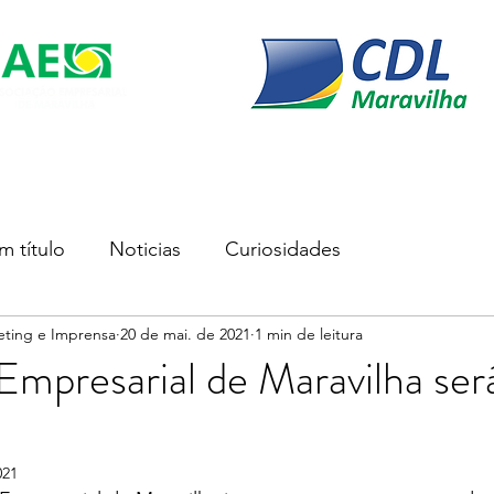
s
Soluções Empresariais
Empreender
Associe-se
m título
Noticias
Curiosidades
eting e Imprensa
20 de mai. de 2021
1 min de leitura
Empresarial de Maravilha se
021