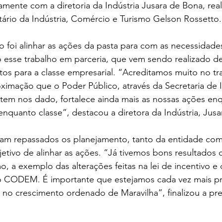
tamente com a diretoria da Indústria Jusara de Bona, rea
ário da Indústria, Comércio e Turismo Gelson Rossetto.
o foi alinhar as ações da pasta para com as necessidade
o esse trabalho em parceria, que vem sendo realizado d
os para a classe empresarial. “Acreditamos muito no t
ximação que o Poder Público, através da Secretaria de I
tem nos dado, fortalece ainda mais as nossas ações en
quanto classe”, destacou a diretora da Indústria, Jusa
am repassados os planejamento, tanto da entidade com
jetivo de alinhar as ações. “Já tivemos bons resultados
o, a exemplo das alterações feitas na lei de incentivo e
ao CODEM. É importante que estejamos cada vez mais p
no crescimento ordenado de Maravilha”, finalizou a pre