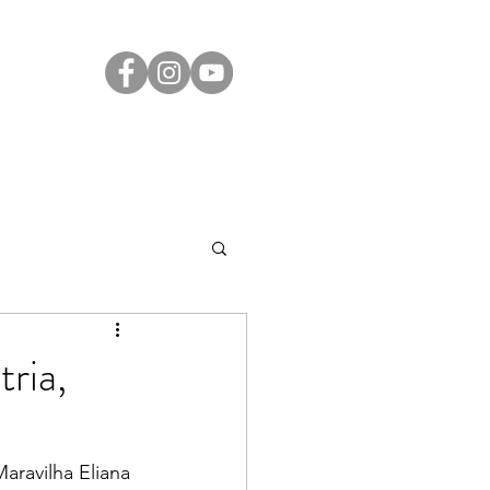
Transparência
Contato
LGPD
ria,
aravilha Eliana 