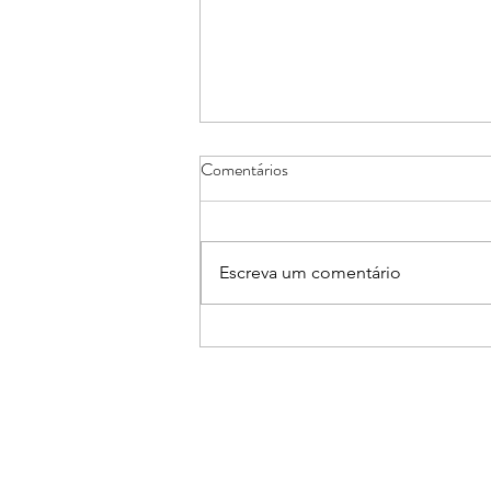
Comentários
Escreva um comentário
Núcleos de Casa e Decoração e
de Arquitetos e Engenheiros
promovem Workshop sobre Pisos
Aquecidos