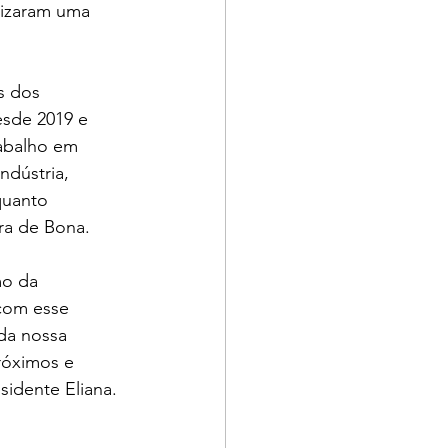
lizaram uma 
s dos 
esde 2019 e 
rabalho em 
ndústria, 
quanto 
ra de Bona. 
o da 
 com esse 
 da nossa 
róximos e 
sidente Eliana.