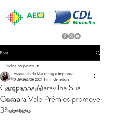
Post
Todos os posts
Assessoria de Marketing e Imprensa
Todos os posts
6 de dez. de 2021
1 min de leitura
Campanha Maravilha Sua
Categoria sem título
Compra Vale Prêmios promove
Noticias
3º sorteio
Curiosidades