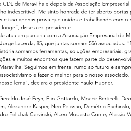
a CDL de Maravilha e depois da Associação Empresarial
ho indescritível. Me sinto honrada de ter aberto portas 
s e isso apenas prova que unidos e trabalhando com o
 longe”, disse a ex-presidente. 
de atua em parceria com a Associação Empresarial de M
 Jorge Lacerda, 85, que juntas somam 556 associados. “
istória somamos ferramentas, soluções empresariais, gr
ações e muitos encontros que fazem parte do desenvolv
aravilha. Seguimos em frente, rumo ao futuro e semp
ociativismo e fazer o melhor para o nosso associado, i
nosso lema”, declara o presidente Paulo Hubner.  
eraldo José Feyh, Elio Gottardo, Moacir Berticelli, Deo
en, Alexandre Kasper, Neri Pelissari, Demétrio Bachinski, 
dro Felichak Cervinski, Alceu Modesto Conte, Alessio V