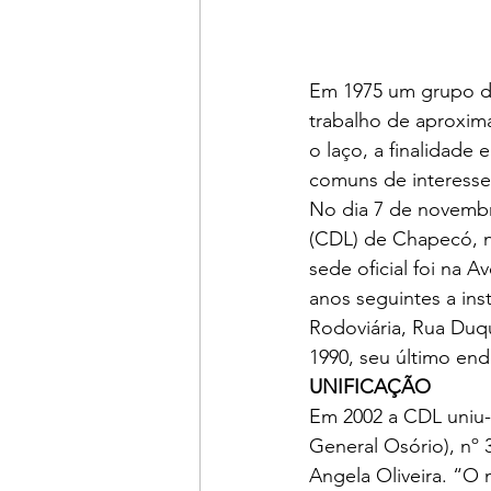
Em 1975 um grupo de
trabalho de aproxima
o laço, a finalidade
comuns de interesse d
No dia 7 de novembr
(CDL) de Chapecó, na
sede oficial foi na 
anos seguintes a ins
Rodoviária, Rua Duq
1990, seu último en
UNIFICAÇÃO 
Em 2002 a CDL uniu-s
General Osório), nº 
Angela Oliveira. “O 