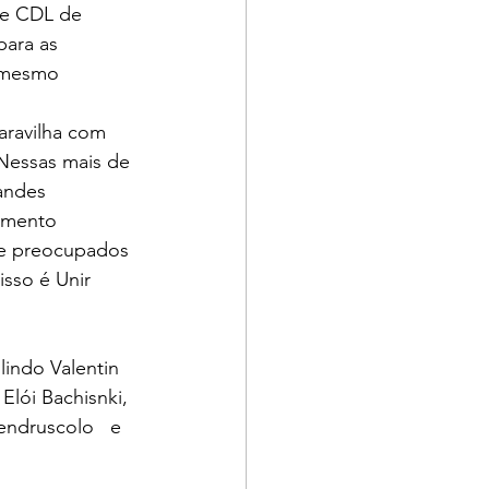
 e CDL de 
para as 
 mesmo 
aravilha com 
Nessas mais de 
andes 
imento 
re preocupados 
sso é Unir 
lindo Valentin 
Elói Bachisnki, 
endruscolo   e 