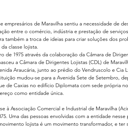
 empresários de Maravilha sentiu a necessidade de de
ção entre o comércio, indústria e prestação de serviços
 era também a troca de ideias para criar soluções dos pr
a classe lojista. 
o de 1975 através da colaboração da Câmara de Dirigent
sceu a Câmara de Dirigentes Lojistas (CDL) de Maravilh
Avenida Araucária, junto ao prédio do Vendruscolo e Cia L
tituição mudou-se para a Avenida Sete de Setembro, dep
ue de Caxias no edifício Diplomata com sede própria no
dereço como entidade única.
e à Associação Comercial e Industrial de Maravilha (Aci
375. Uma das pessoas envolvidas com a entidade nesse p
movimento lojista é um movimento transformador, e ter s