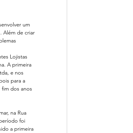
senvolver um 
. Além de criar 
oblemas 
es Lojistas 
a. A primeira 
tda, e nos 
ois para a 
 fim dos anos 
mar, na Rua 
eríodo foi 
ido a primeira 