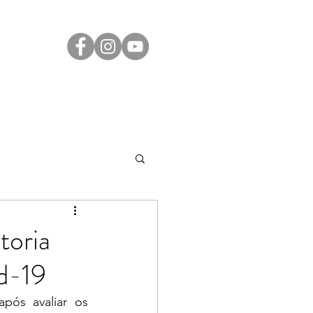
Transparência
Contato
LGPD
toria
d-19
ós avaliar os 