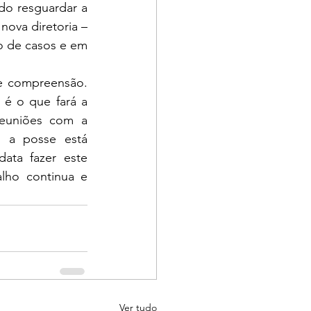
o resguardar a 
ova diretoria – 
o de casos e em 
e compreensão. 
é o que fará a 
euniões com a 
 a posse está 
ta fazer este 
lho continua e 
Ver tudo