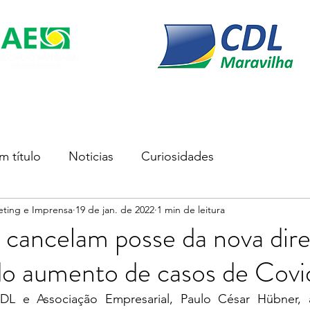
s
Soluções Empresariais
Empreender
Associe-se
m título
Noticias
Curiosidades
eting e Imprensa
19 de jan. de 2022
1 min de leitura
cancelam posse da nova dire
do aumento de casos de Covi
L e Associação Empresarial, Paulo César Hübner, ap