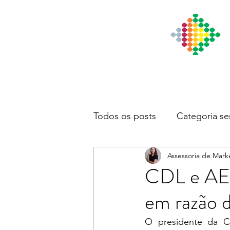
Início
Institucional
Notícia
Todos os posts
Categoria se
Assessoria de Mark
CDL e AE 
em razão 
O presidente da CD