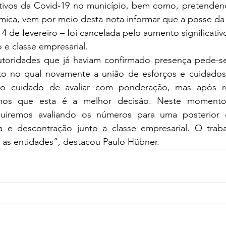
ivos da Covid-19 no município, bem como, pretendend
mica, vem por meio desta nota informar que a posse da n
4 de fevereiro – foi cancelada pelo aumento significativ
 e classe empresarial. 
utoridades que já haviam confirmado presença pede-s
 no qual novamente a união de esforços e cuidados 
s o cuidado de avaliar com ponderação, mas após r
amos que esta é a melhor decisão. Neste momento
uiremos avaliando os números para uma posterior da
 e descontração junto a classe empresarial. O traba
as entidades”, destacou Paulo Hübner.