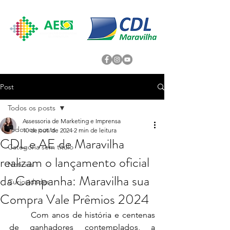
Post
Todos os posts
Assessoria de Marketing e Imprensa
Todos os posts
10 de out. de 2024
2 min de leitura
CDL e AE de Maravilha
Categoria sem título
realizam o lançamento oficial
Noticias
da Campanha: Maravilha sua
Curiosidades
Compra Vale Prêmios 2024
	Com anos de história e centenas 
de ganhadores contemplados, a 