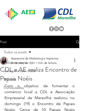
Post
Todos os posts
Assessoria de Marketing e Imprensa
Todos os posts
20 de dez. de 2021
1 min de leitura
CDL e AE realiza Encontro de
Categoria sem título
Papais Noéis
Noticias
Com o objetivo de fomentar o 
Curiosidades
comércio local a CDL e Associação 
Empresarial de Maravilha realizou no 
domingo (19) o Encontro de Papais 
Noéis. Cerca de 10 Papais Noéis 