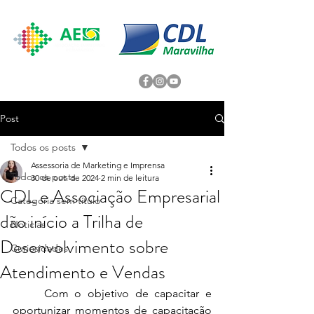
Post
Todos os posts
Assessoria de Marketing e Imprensa
Todos os posts
30 de out. de 2024
2 min de leitura
CDL e Associação Empresarial
Categoria sem título
dão início a Trilha de
Noticias
Desenvolvimento sobre
Curiosidades
Atendimento e Vendas
	Com o objetivo de capacitar e 
oportunizar momentos de capacitação 