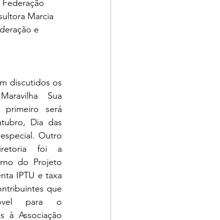
a Federação 
sultora Marcia 
ederação e 
m discutidos os 
aravilha Sua 
primeiro será 
tubro, Dia das 
special. Outro 
etoria foi a 
no do Projeto 
nta IPTU e taxa 
ntribuintes que 
óvel para o 
s à Associação 