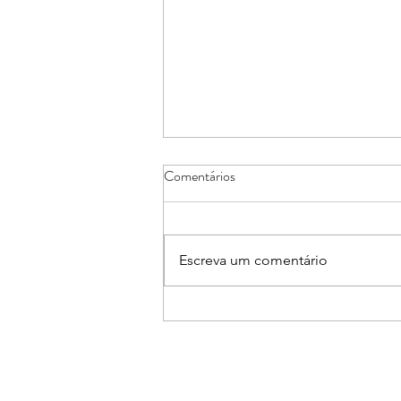
Comentários
Escreva um comentário
Núcleos de Casa e Decoração e
de Arquitetos e Engenheiros
promovem Workshop sobre Pisos
Aquecidos