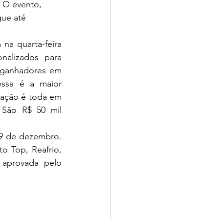
 O evento, 
gue até 
a quarta-feira 
alizados para 
 ganhadores em 
essa é a maior 
ação é toda em 
 São R$ 50 mil 
29 de dezembro. 
 Top, Reafrio, 
 aprovada pelo 