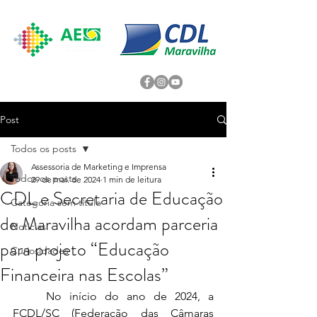
Post
Todos os posts
Assessoria de Marketing e Imprensa
Todos os posts
29 de mai. de 2024
1 min de leitura
CDL e Secretaria de Educação
Categoria sem título
de Maravilha acordam parceria
Noticias
para projeto “Educação
Curiosidades
Financeira nas Escolas”
	No início do ano de 2024, a 
FCDL/SC (Federação das Câmaras 