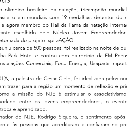
asileiro em mundiais com 19 medalhas, detentor do r
s e agora membro do Hall da Fama da natação internaci
strante escolhido pelo Núcleo Jovem Empreendedor 
 retomada do projeto IspiraAÇÃO.
lha Park Hotel e contou com patrocínio da FM Pneus,
 Instalações Comerciais, Foco Energia, Usaparts Import
 
am trazer para a região um momento de reflexão e prin
como a missão do NJE é estimular o associativismo,
working entre os jovens empreendedores, o evento
roca e aprendizado.
mente às pessoas que acreditaram e confiaram no proj