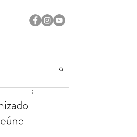
Transparência
Contato
LGPD
nizado
reúne