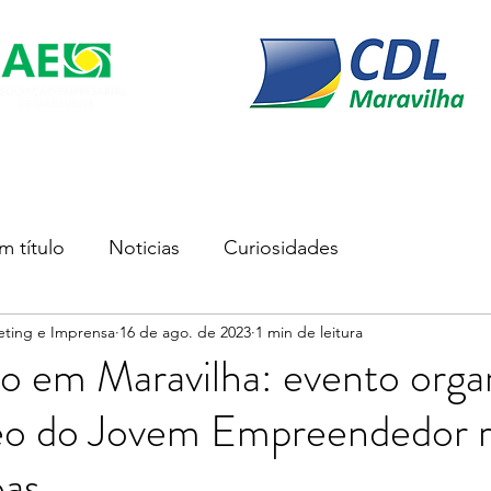
s
Soluções Empresariais
Empreender
Associe-se
m título
Noticias
Curiosidades
eting e Imprensa
16 de ago. de 2023
1 min de leitura
o em Maravilha: evento orga
eo do Jovem Empreendedor 
oas