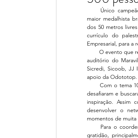
	Único campeão olímpico brasileiro da natação, tricampeão mundial nos 50m livre, 
maior medalhista br
dos 50 metros livre
currículo do pale
Empresarial, para a
	O evento que reuniu cerca de 500 pessoas, foi realizado na noite de quinta-feira, 10, no 
auditório do Maravi
Sicredi, Sicoob, JJ
apoio da Odototop.
	Com o tema 101%, a palestra de Cesar Cielo, foi idealizada pelos nucleados, que se 
desafiaram e buscar
inspiração. Assim 
desenvolver o net
momentos de muita t
	Para o coordenador do NJE, Rodrigo Siqueira, o sentimento após o evento é de 
gratidão, principal