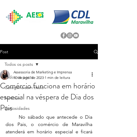
Post
Todos os posts
Assessoria de Marketing e Imprensa
Todos os posts
10 de ago. de 2023
1 min de leitura
Comércio funciona em horário
Categoria sem título
especial na véspera de Dia dos
Noticias
Pais
Curiosidades
	No sábado que antecede o Dia 
dos Pais, o comércio de Maravilha 
atenderá em horário especial e ficará 