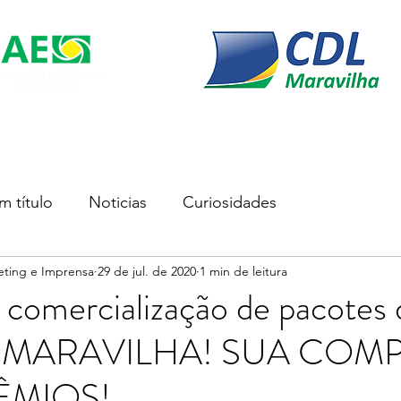
s
Soluções Empresariais
Empreender
Associe-se
m título
Noticias
Curiosidades
eting e Imprensa
29 de jul. de 2020
1 min de leitura
omercialização de pacotes 
a MARAVILHA! SUA COM
ÊMIOS!