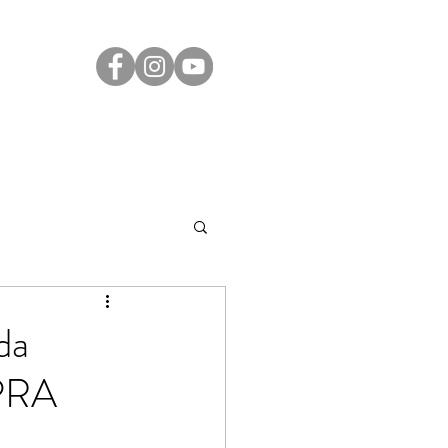
Transparência
Contato
LGPD
da
PRA