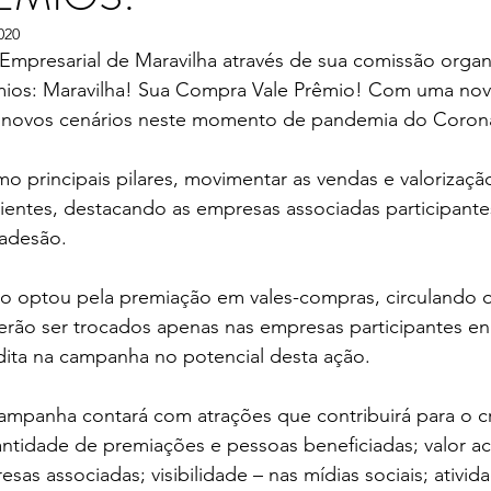
020
Empresarial de Maravilha através de sua comissão organ
ios: Maravilha! Sua Compra Vale Prêmio! Com uma nov
 novos cenários neste momento de pandemia do Corona
o principais pilares, movimentar as vendas e valorizaç
 clientes, destacando as empresas associadas participant
 adesão.
o optou pela premiação em vales-compras, circulando o
erão ser trocados apenas nas empresas participantes en
dita na campanha no potencial desta ação.
mpanha contará com atrações que contribuirá para o c
tidade de premiações e pessoas beneficiadas; valor ace
sas associadas; visibilidade – nas mídias sociais; ativid