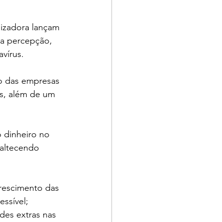
izadora lançam 
a percepção, 
vírus.
ão das empresas 
es, além de um 
 dinheiro no 
altecendo 
rescimento das 
ssível; 
ades extras nas 