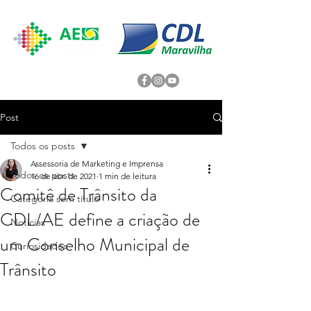
Post
Todos os posts
Assessoria de Marketing e Imprensa
Todos os posts
16 de abr. de 2021
1 min de leitura
Comitê de Trânsito da
Categoria sem título
CDL/AE define a criação de
Noticias
um Conselho Municipal de
Curiosidades
Trânsito