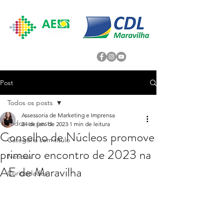
Post
Todos os posts
Assessoria de Marketing e Imprensa
Todos os posts
24 de jan. de 2023
1 min de leitura
Conselho de Núcleos promove
Categoria sem título
primeiro encontro de 2023 na
Noticias
AE de Maravilha
Curiosidades