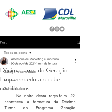
Post
Todos os posts
Assessoria de Marketing e Imprensa
Todos os posts
30 de out. de 2024
1 min de leitura
Décima turma do Geração
Categoria sem título
Empreendedora recebe
Noticias
certificados
Curiosidades
	Na noite desta terça-feira, 29, 
aconteceu a formatura da Décima 
Turma do Programa Geração 