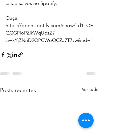
estão salvos no Spotify.
Ouça: 
https://open.spotify.com/show/1d1TQF
QGGPioPZikWqUdzZ?
si=kYjZNnD2QPCWoOCZJ7T7vw&nd=1
Ver tudo
Posts recentes