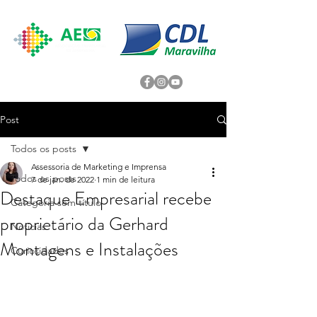
Post
Todos os posts
Assessoria de Marketing e Imprensa
Todos os posts
7 de jan. de 2022
1 min de leitura
Destaque Empresarial recebe
Categoria sem título
proprietário da Gerhard
Noticias
Montagens e Instalações
Curiosidades