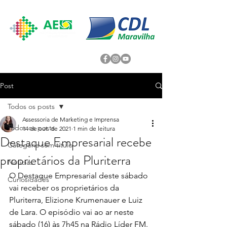
Post
Todos os posts
Assessoria de Marketing e Imprensa
Todos os posts
14 de out. de 2021
1 min de leitura
Destaque Empresarial recebe
Categoria sem título
proprietários da Pluriterra
Noticias
O Destaque Empresarial deste sábado 
Curiosidades
vai receber os proprietários da 
Pluriterra, Elizione Krumenauer e Luiz 
de Lara. O episódio vai ao ar neste 
sábado (16) às 7h45 na Rádio Líder FM. 