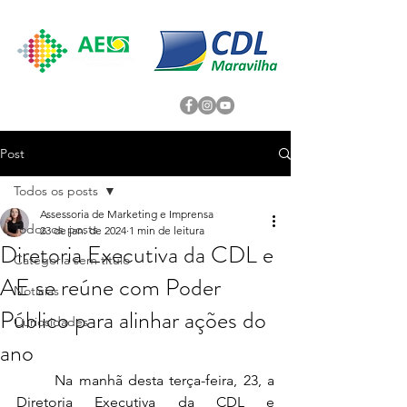
Post
Todos os posts
Assessoria de Marketing e Imprensa
Todos os posts
23 de jan. de 2024
1 min de leitura
Diretoria Executiva da CDL e
Categoria sem título
AE se reúne com Poder
Noticias
Público para alinhar ações do
Curiosidades
ano
	Na manhã desta terça-feira, 23, a 
Diretoria Executiva da CDL e 