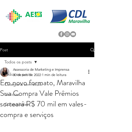
Post
Todos os posts
Assessoria de Marketing e Imprensa
Todos os posts
30 de set. de 2022
1 min de leitura
Em novo formato, Maravilha
Categoria sem título
Sua Compra Vale Prêmios
Noticias
sorteará R$ 70 mil em vales-
Curiosidades
compra e serviços