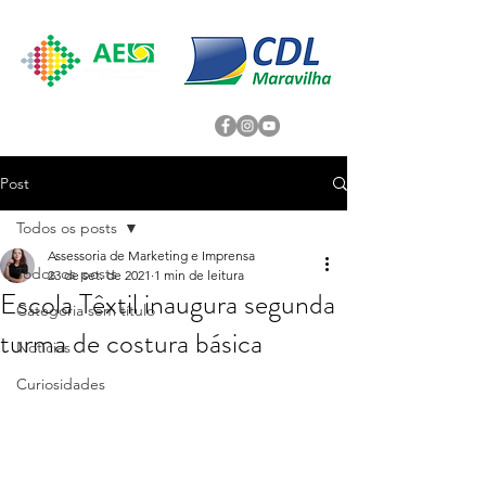
Post
Todos os posts
Assessoria de Marketing e Imprensa
Todos os posts
23 de set. de 2021
1 min de leitura
Escola Têxtil inaugura segunda
Categoria sem título
turma de costura básica
Noticias
Curiosidades