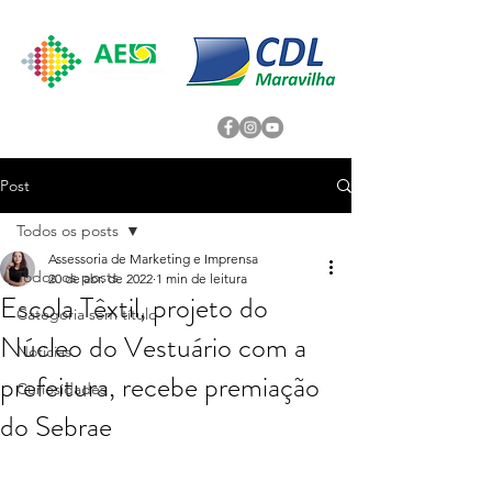
Post
Todos os posts
Assessoria de Marketing e Imprensa
Todos os posts
20 de abr. de 2022
1 min de leitura
Escola Têxtil, projeto do
Categoria sem título
Núcleo do Vestuário com a
Noticias
prefeitura, recebe premiação
Curiosidades
do Sebrae