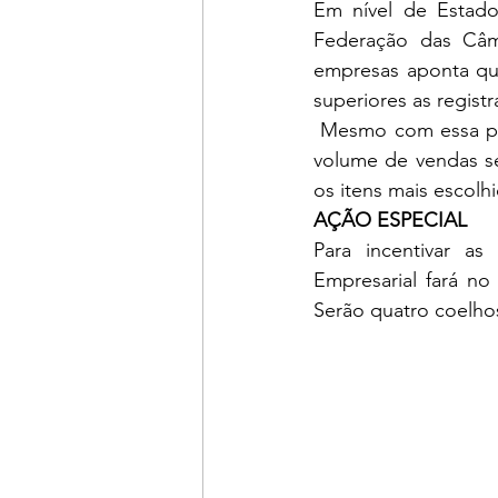
Em nível de Estado
Federação das Câma
empresas aponta que
superiores as regis
 Mesmo com essa perspectiva parte dos entrevistados, 44,1% avalia que o crescimento do 
volume de vendas se
os itens mais escol
AÇÃO ESPECIAL 
Para incentivar a
Empresarial fará n
Serão quatro coelho