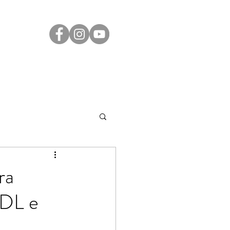
Transparência
Contato
LGPD
ra
CDL e