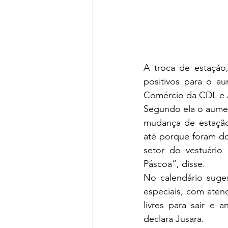
A troca de estação,
positivos para o a
Comércio da CDL e A
Segundo ela o aument
mudança de estação
até porque foram do
setor do vestuário 
Páscoa”, disse. 
No calendário suge
especiais, com aten
livres para sair e 
declara Jusara. 