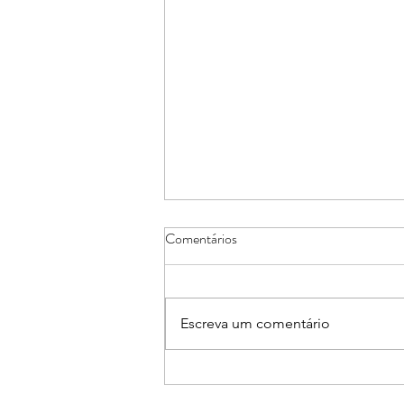
Comentários
Escreva um comentário
Núcleos de Casa e Decoração e
de Arquitetos e Engenheiros