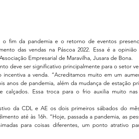
 o fim da pandemia e o retorno de eventos presencia
umento das vendas na Páscoa 2022. Essa é a opinião 
ssociação Empresarial de Maravilha, Jusara de Bona. 
o deve ser significativo principalmente para o setor vest
 incentiva a venda. “Acreditamos muito em um aumen
is anos de pandemia, além da mudança de estação pri
e calçados. Essa troca para o frio auxilia muito nas
stivo da CDL e AE os dois primeiros sábados do mês 
dimento até às 16h. “Hoje, passada a pandemia, as pess
animadas para coisas diferentes, um ponto atrativo pa