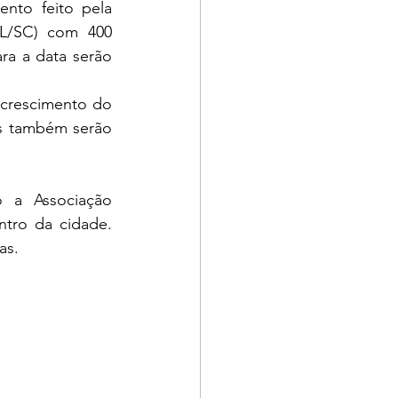
to feito pela 
L/SC) com 400 
a a data serão 
s também serão 
 a Associação 
tro da cidade. 
as. 