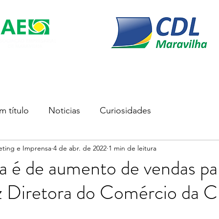
s
Soluções Empresariais
Empreender
Associe-se
m título
Noticias
Curiosidades
eting e Imprensa
4 de abr. de 2022
1 min de leitura
a é de aumento de vendas pa
iz Diretora do Comércio da 