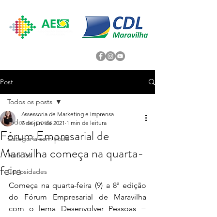
Post
Todos os posts
Assessoria de Marketing e Imprensa
Todos os posts
7 de jun. de 2021
1 min de leitura
Fórum Empresarial de
Categoria sem título
Maravilha começa na quarta-
Noticias
feira
Curiosidades
Começa na quarta-feira (9) a 8ª edição 
do Fórum Empresarial de Maravilha 
com o lema Desenvolver Pessoas = 