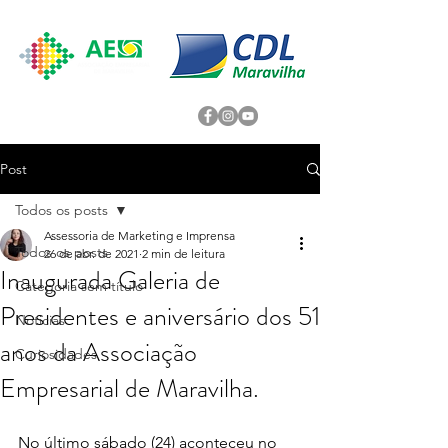
Post
Todos os posts
Assessoria de Marketing e Imprensa
Todos os posts
26 de abr. de 2021
2 min de leitura
Inaugurada Galeria de
Categoria sem título
Presidentes e aniversário dos 51
Noticias
anos da Associação
Curiosidades
Empresarial de Maravilha.
No último sábado (24) aconteceu no 