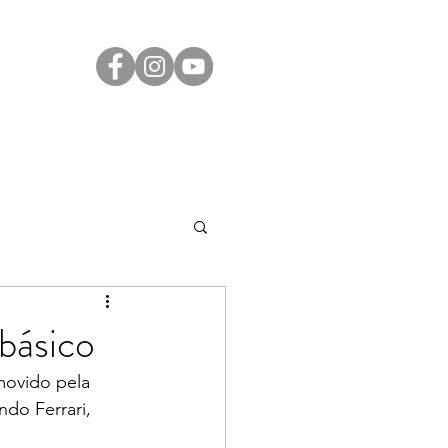
Transparência
Contato
LGPD
 básico
movido pela 
do Ferrari, 