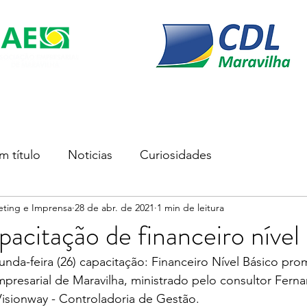
s
Soluções Empresariais
Empreender
Associe-se
m título
Noticias
Curiosidades
eting e Imprensa
28 de abr. de 2021
1 min de leitura
pacitação de financeiro nível
gunda-feira (26) capacitação: Financeiro Nível Básico pro
resarial de Maravilha, ministrado pelo consultor Fernan
Visionway - Controladoria de Gestão.