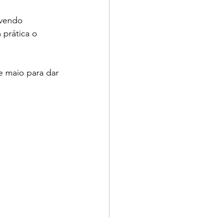
ovendo 
 prática o 
e maio para dar 