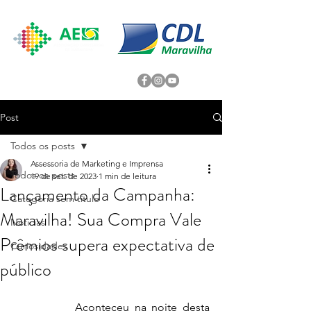
Post
Todos os posts
Assessoria de Marketing e Imprensa
Todos os posts
19 de set. de 2023
1 min de leitura
Lançamento da Campanha:
Categoria sem título
Maravilha! Sua Compra Vale
Noticias
Prêmios supera expectativa de
Curiosidades
público
            Aconteceu na noite desta 