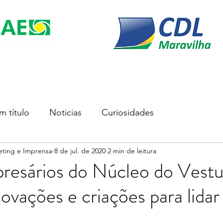
s
Soluções Empresariais
Empreender
Associe-se
m título
Noticias
Curiosidades
eting e Imprensa
8 de jul. de 2020
2 min de leitura
resários do Núcleo do Vestu
novações e criações para lida