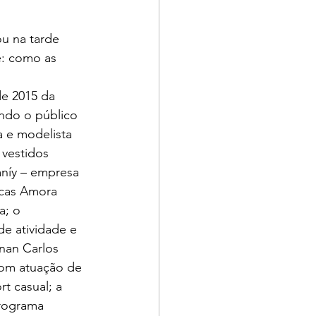
ou na tarde 
e: como as 
de 2015 da 
ndo o público 
a e modelista 
vestidos 
aníy – empresa 
cas Amora 
; o 
de atividade e 
nan Carlos 
com atuação de 
t casual; a 
rograma 