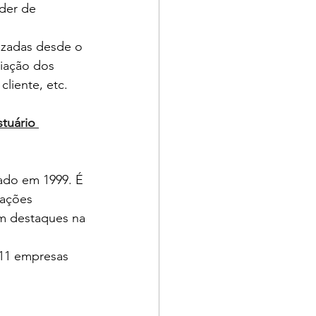
der de 
izadas desde o 
liação dos 
liente, etc. 
stuário 
iado em 1999. É 
ações 
m destaques na 
11 empresas 