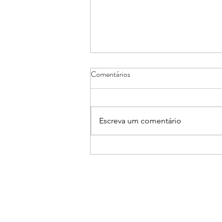
Comentários
Escreva um comentário
Núcleos de Casa e Decoração e
de Arquitetos e Engenheiros
promovem Workshop sobre Pisos
Aquecidos