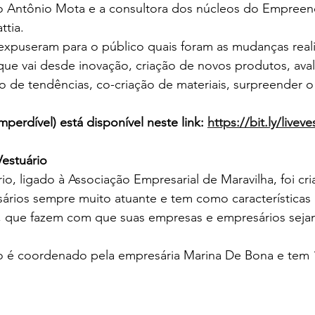
 Antônio Mota e a consultora dos núcleos do Empreen
tia.  
expuseram para o público quais foram as mudanças real
que vai desde inovação, criação de novos produtos, ava
de tendências, co-criação de materiais, surpreender o c
perdível) está disponível neste link: 
https://bit.ly/liveve
estuário 
o, ligado à Associação Empresarial de Maravilha, foi cr
rios sempre muito atuante e tem como características 
, que fazem com que suas empresas e empresários seja
 é coordenado pela empresária Marina De Bona e tem 