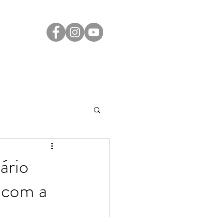
Transparência
Contato
LGPD
ário
r com a