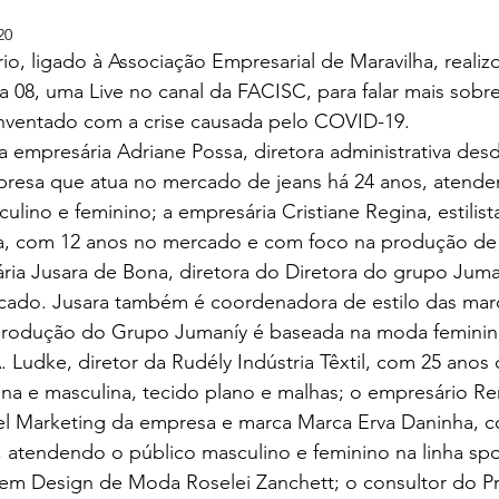
20
o, ligado à Associação Empresarial de Maravilha, realiz
dia 08, uma Live no canal da FACISC, para falar mais sobr
nventado com a crise causada pelo COVID-19. 
 a empresária Adriane Possa, diretora administrativa des
resa que atua no mercado de jeans há 24 anos, atende
ulino e feminino; a empresária Cristiane Regina, estilist
a, com 12 anos no mercado e com foco na produção de 
ária Jusara de Bona, diretora do Diretora do grupo Jum
cado. Jusara também é coordenadora de estilo das mar
produção do Grupo Jumaníy é baseada na moda feminina
 Ludke, diretor da Rudély Indústria Têxtil, com 25 anos 
na e masculina, tecido plano e malhas; o empresário Re
el Marketing da empresa e marca Marca Erva Daninha, 
atendendo o público masculino e feminino na linha spor
 em Design de Moda Roselei Zanchett; o consultor do P