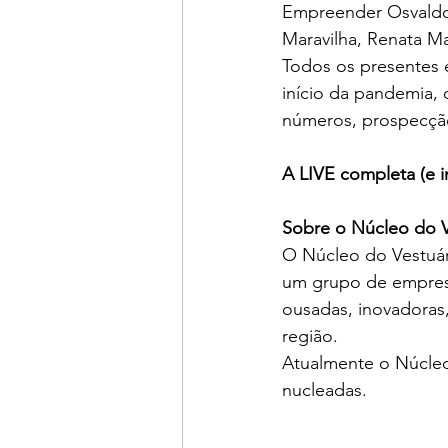
Empreender Osvaldo
Maravilha, Renata Mat
Todos os presentes 
início da pandemia, 
números, prospecção 
A LIVE completa (e im
Sobre o Núcleo do V
O Núcleo do Vestuári
um grupo de empresá
ousadas, inovadoras
região. 
Atualmente o Núcleo
nucleadas.