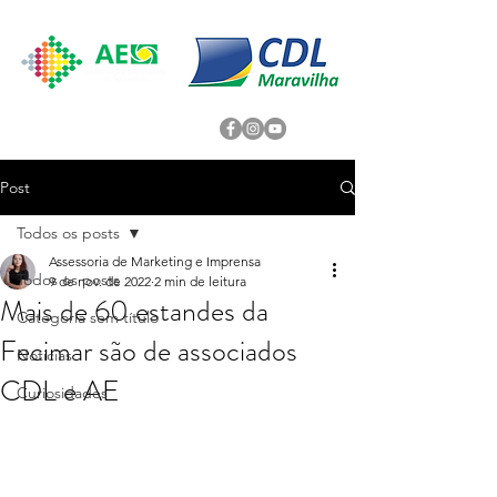
Post
Todos os posts
Assessoria de Marketing e Imprensa
Todos os posts
9 de nov. de 2022
2 min de leitura
Mais de 60 estandes da
Categoria sem título
Fecimar são de associados
Noticias
CDL e AE
Curiosidades