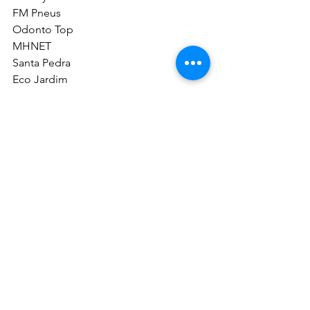
FM Pneus
Odonto Top
MHNET
Santa Pedra
Eco Jardim
Avioeste
Auriverde
Diamante Diesel
Plantimar
Albert’s
Café do Centro
CL Agropecuária
Clínica Virtuosa
Mayara Multimarcas
Clínica Resonare
Foco Materiais de Construção
Matão Agroveterinária
Tina Chique 