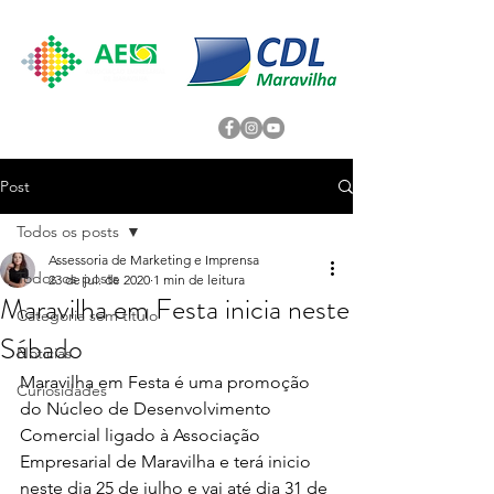
Post
Todos os posts
Assessoria de Marketing e Imprensa
Todos os posts
23 de jul. de 2020
1 min de leitura
Maravilha em Festa inicia neste
Categoria sem título
Sábado
Noticias
Maravilha em Festa é uma promoção 
Curiosidades
do Núcleo de Desenvolvimento 
Comercial ligado à Associação 
Empresarial de Maravilha e terá inicio 
neste dia 25 de julho e vai até dia 31 de 