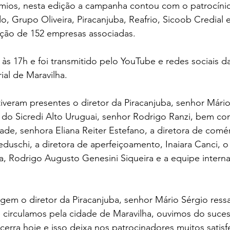
mios, nesta edição a campanha contou com o patrocíni
 Grupo Oliveira, Piracanjuba, Reafrio, Sicoob Credial e 
ação de 152 empresas associadas.
às 17h e foi transmitido pelo YouTube e redes sociais d
al de Maravilha.
veram presentes o diretor da Piracanjuba, senhor Mário
 do Sicredi Alto Uruguai, senhor Rodrigo Ranzi, bem co
ade, senhora Eliana Reiter Estefano, a diretora de comér
duschi, a diretora de aperfeiçoamento, Inaiara Canci, o 
, Rodrigo Augusto Genesini Siqueira e a equipe interna
em o diretor da Piracanjuba, senhor Mário Sérgio ressa
irculamos pela cidade de Maravilha, ouvimos do suces
rra hoje e isso deixa nos patrocinadores muitos satisfe