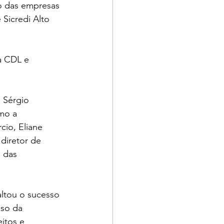
o das empresas 
Sicredi Alto 
a CDL e 
 Sérgio 
mo a 
cio, Eliane 
diretor de 
 das 
ltou o sucesso 
so da 
itos e 