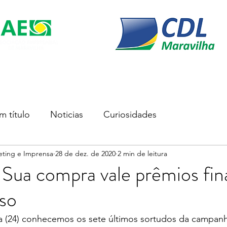
s
Soluções Empresariais
Empreender
Associe-se
m título
Noticias
Curiosidades
eting e Imprensa
28 de dez. de 2020
2 min de leitura
 Sua compra vale prêmios fin
so
ra (24) conhecemos os sete últimos sortudos da campanh