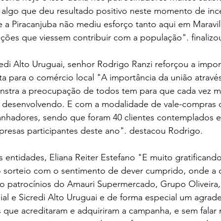
 algo que deu resultado positivo neste momento de ince
 a Piracanjuba não mediu esforço tanto aqui em Marav
 ações que viessem contribuir com a população". finalizo
edi Alto Uruguai, senhor Rodrigo Ranzi reforçou a impor
 para o comércio local "A importância da união atravé
nstra a preocupação de todos tem para que cada vez m
e desenvolvendo. E com a modalidade de vale-compras 
nhadores, sendo que foram 40 clientes contemplados e 3
presas participantes deste ano". destacou Rodrigo.
s entidades, Eliana Reiter Estefano "E muito gratificand
 sorteio com o sentimento de dever cumprido, onde a 
o patrocínios do Amauri Supermercado, Grupo Oliveira, 
ial e Sicredi Alto Uruguai e de forma especial um agrad
 que acreditaram e adquiriram a campanha, e sem falar 