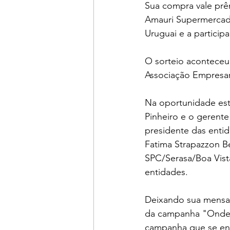
Sua compra vale prê
Amauri Supermercado,
Uruguai e a particip
O sorteio aconteceu 
Associação Empresari
Na oportunidade esti
Pinheiro e o gerente
presidente das entid
Fatima Strapazzon Be
SPC/Serasa/Boa Vista
entidades. 
Deixando sua mensag
da campanha "Onde c
campanha que se ence