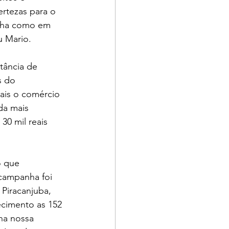
rtezas para o 
ilha como em 
u Mario. 
tância de 
s do 
ais o comércio 
da mais 
0 mil reais 
o que 
campanha foi 
Piracanjuba, 
ecimento as 152 
na nossa 