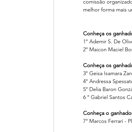
comissão organizado
melhor forma mais u
Conheça os ganhado
1° Ademir S. De Oliv
2° Maicon Maciel Bo
Conheça os ganhado
3° Geisa Isamara Zan
4° Andressa Spessato
5° Delia Baron Gonzá
6 ° Gabriel Santos C
Conheça o ganhador 
7° Marcos Ferrari - P