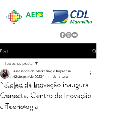
Post
Todos os posts
Assessoria de Marketing e Imprensa
Todos os posts
12 de jan. de 2023
1 min de leitura
Núcleo da Inovação inaugura
Categoria sem título
Conecta, Centro de Inovação
Noticias
e Tecnologia
Curiosidades