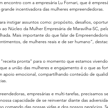
um encontro com a empresária Lu Fornari, que é empresá
grande incentivadora das mulheres empreendedoras. 
 para instigar assuntos como: propósito, desafios, oportu
 ao Núcleo da Mulher Empresária de Maravilha-SC, pela
lhada. Mais importante do que falar de Empreendedorism
entimentos, de mulheres reais e de ser humano”, destac
te "receita pronta" para o momento que estamos vivendo
que a união das mulheres e engajamento é o que as for
om apoio emocional, compartilhando conteúdo de qualid
ias.
endedoras, empresárias e multi-tarefas, precisamos ser 
 nossa capacidade de se reinventar diante das adversid
 no comando das nossas vidas e dos nossos negócios. S