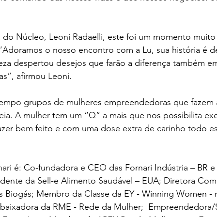
 do Núcleo, Leoni Radaelli, este foi um momento muito 
 “Adoramos o nosso encontro com a Lu, sua história é d
teza despertou desejos que farão a diferença também em
s”, afirmou Leoni. 
tempo grupos de mulheres empreendedoras que fazem a
ia. A mulher tem um “Q” a mais que nos possibilita exe
fazer bem feito e com uma dose extra de carinho todo es
ari é: Co-fundadora e CEO das Fornari Indústria – BR e 
idente da Sell-e Alimento Saudável – EUA; Diretora Come
nas Biogás; Membro da Classe da EY - Winning Women - 
aixadora da RME - Rede da Mulher;  Empreendedora/Se