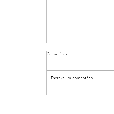
Comentários
Escreva um comentário
Núcleos de Casa e Decoração e
de Arquitetos e Engenheiros
promovem Workshop sobre Pisos
Aquecidos