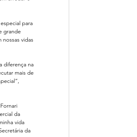
especial para 
e grande 
 nossas vidas 
 diferença na 
cutar mais de 
pecial”, 
Fornari 
rcial da 
minha vida 
cretária da 