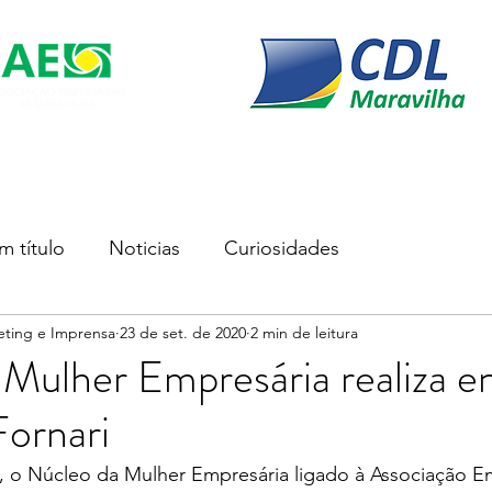
s
Soluções Empresariais
Empreender
Associe-se
m título
Noticias
Curiosidades
eting e Imprensa
23 de set. de 2020
2 min de leitura
Mulher Empresária realiza e
Fornari
22, o Núcleo da Mulher Empresária ligado à Associação E