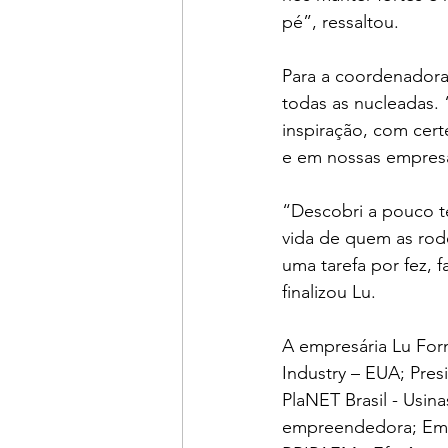
pé”, ressaltou. 
Para a coordenadora
todas as nucleadas.
inspiração, com cer
e em nossas empresa
“Descobri a pouco 
vida de quem as rode
uma tarefa por fez, 
finalizou Lu. 
A empresária Lu Forn
Industry – EUA; Pres
PlaNET Brasil - Usi
empreendedora; Emb