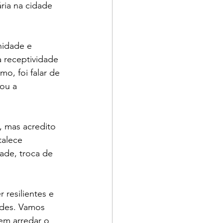
ria na cidade 
nidade e 
 receptividade 
o, foi falar de 
ou a 
, mas acredito 
talece 
ade, troca de 
resilientes e 
ades. Vamos 
em arredar o 