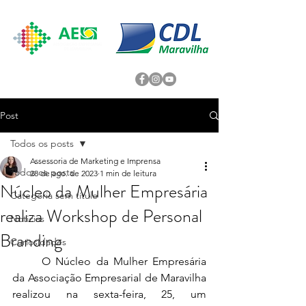
Post
Todos os posts
Assessoria de Marketing e Imprensa
Todos os posts
28 de ago. de 2023
1 min de leitura
Núcleo da Mulher Empresária
Categoria sem título
realiza Workshop de Personal
Noticias
Branding
Curiosidades
O Núcleo da Mulher Empresária 
da Associação Empresarial de Maravilha 
realizou na sexta-feira, 25, um 