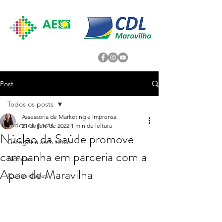
Post
Todos os posts
Assessoria de Marketing e Imprensa
Todos os posts
21 de jun. de 2022
1 min de leitura
Núcleo da Saúde promove
Categoria sem título
campanha em parceria com a
Noticias
Apae de Maravilha
Curiosidades