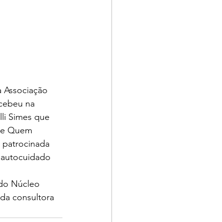
 Associação 
ecebeu na 
lli Simes que 
 de Quem 
, patrocinada 
e autocuidado 
 
do Núcleo 
da consultora 