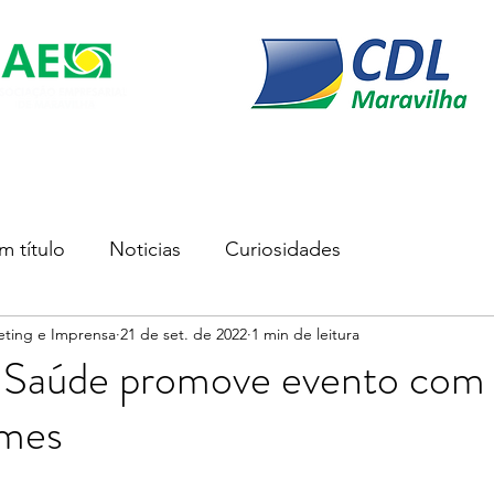
s
Soluções Empresariais
Empreender
Associe-se
m título
Noticias
Curiosidades
eting e Imprensa
21 de set. de 2022
1 min de leitura
 Saúde promove evento com
imes