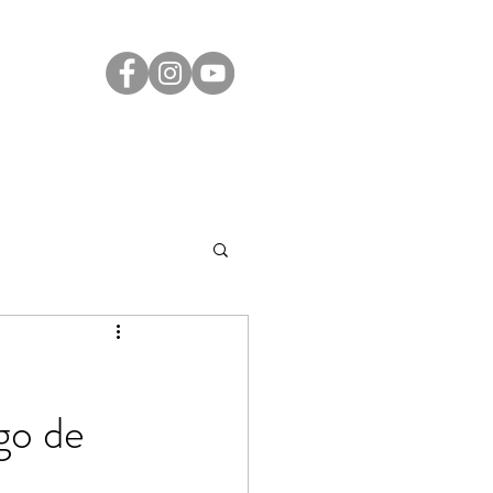
Transparência
Contato
LGPD
go de