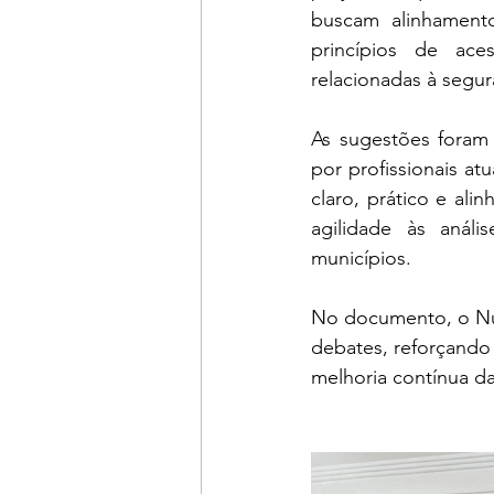
buscam alinhamento 
princípios de aces
relacionadas à segur
As sugestões foram 
por profissionais at
claro, prático e ali
agilidade às análi
municípios.
No documento, o Núc
debates, reforçand
melhoria contínua da