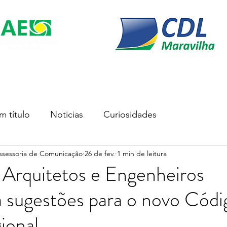
s
Soluções Empresariais
Empreender
Associe-se
m título
Noticias
Curiosidades
Assessoria de Comunicação
26 de fev.
1 min de leitura
 Arquitetos e Engenheiros
 sugestões para o novo Códi
ional