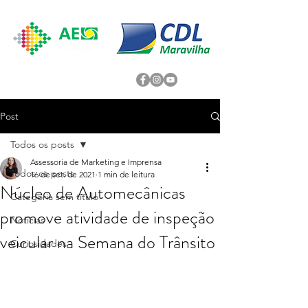
Post
Todos os posts
Assessoria de Marketing e Imprensa
Todos os posts
16 de set. de 2021
1 min de leitura
Núcleo de Automecânicas
Categoria sem título
promove atividade de inspeção
Noticias
veicular na Semana do Trânsito
Curiosidades