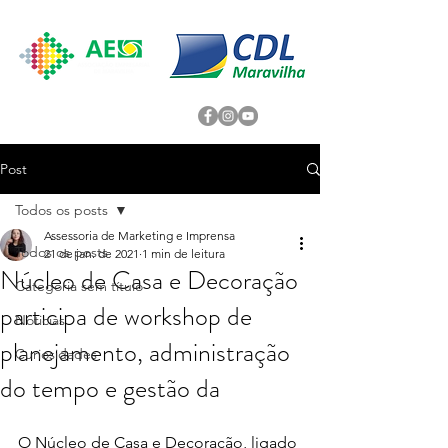
Post
Todos os posts
Assessoria de Marketing e Imprensa
Todos os posts
21 de jan. de 2021
1 min de leitura
Núcleo de Casa e Decoração
Categoria sem título
participa de workshop de
Noticias
planejamento, administração
Curiosidades
do tempo e gestão da
O Núcleo de Casa e Decoração, ligado 