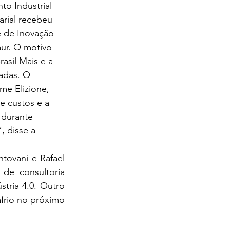
o Industrial 
rial recebeu 
e de Inovação 
ur. O motivo 
asil Mais e a 
adas. O 
me Elizione, 
 custos e a 
 durante 
 disse a 
ovani e Rafael 
de consultoria 
tria 4.0. Outro 
frio no próximo 