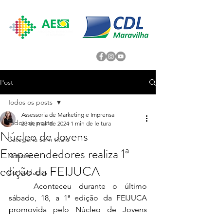
Post
Todos os posts
Assessoria de Marketing e Imprensa
Todos os posts
23 de mai. de 2024
1 min de leitura
Núcleo de Jovens
Categoria sem título
Empreendedores realiza 1ª
Noticias
edição da FEIJUCA
Curiosidades
	Aconteceu durante o último 
sábado, 18, a 1ª edição da FEIJUCA 
promovida pelo Núcleo de Jovens 