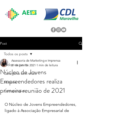
Post
Todos os posts
Assessoria de Marketing e Imprensa
Todos os posts
21 de jan. de 2021
1 min de leitura
Núcleo de Jovens
Categoria sem título
Empreendedores realiza
Noticias
primeira reunião de 2021
Curiosidades
O Núcleo de Jovens Empreendedores, 
ligado à Associação Empresarial de 