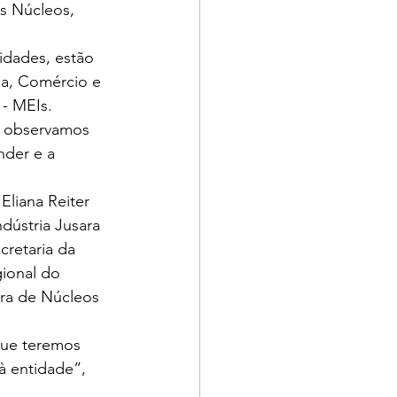
s Núcleos, 
idades, estão 
ia, Comércio e 
- MEIs. 
, observamos 
der e a 
liana Reiter 
dústria Jusara 
retaria da 
ional do 
a de Núcleos 
que teremos 
à entidade”, 