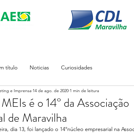
s
Soluções Empresariais
Empreender
Associe-se
m título
Noticias
Curiosidades
eting e Imprensa
14 de ago. de 2020
1 min de leitura
 MEIs é o 14° da Associação
l de Maravilha
ira, dia 13, foi lançado o 14°núcleo empresarial na Asso