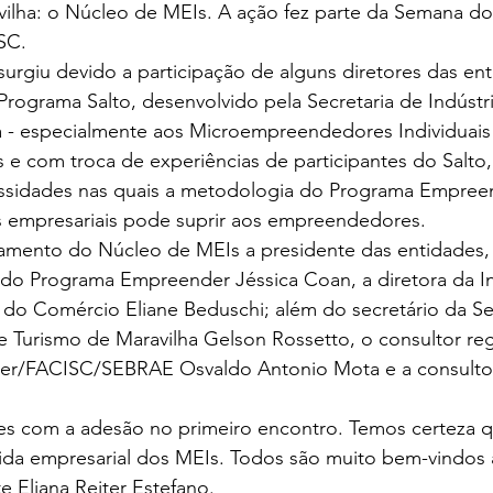
vilha: o Núcleo de MEIs. A ação fez parte da Semana do
SC. 
 surgiu devido a participação de alguns diretores das ent
rograma Salto, desenvolvido pela Secretaria de Indústr
a - especialmente aos Microempreendedores Individuais 
 e com troca de experiências de participantes do Salto
sidades nas quais a metodologia do Programa Empreen
s empresariais pode suprir aos empreendedores. 
amento do Núcleo de MEIs a presidente das entidades, E
a do Programa Empreender Jéssica Coan, a diretora da In
 do Comércio Eliane Beduschi; além do secretário da Sec
e Turismo de Maravilha Gelson Rossetto, o consultor reg
r/FACISC/SEBRAE Osvaldo Antonio Mota e a consultor
zes com a adesão no primeiro encontro. Temos certeza 
vida empresarial dos MEIs. Todos são muito bem-vindos 
e Eliana Reiter Estefano. 