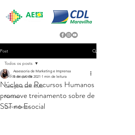
Post
Todos os posts
Assessoria de Marketing e Imprensa
Todos os posts
5 de out. de 2021
1 min de leitura
Núcleo de Recursos Humanos
Categoria sem título
promove treinamento sobre de
Noticias
SST no Esocial
Curiosidades