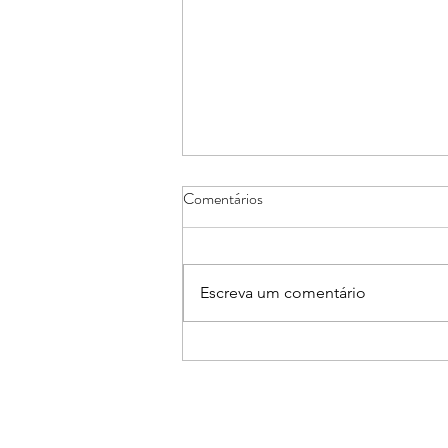
Comentários
Escreva um comentário
Núcleos de Casa e Decoração e
de Arquitetos e Engenheiros
promovem Workshop sobre Pisos
Aquecidos