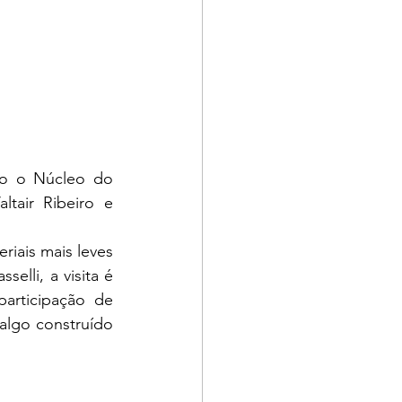
o o Núcleo do 
tair Ribeiro e 
iais mais leves 
lli, a visita é 
articipação de 
lgo construído 