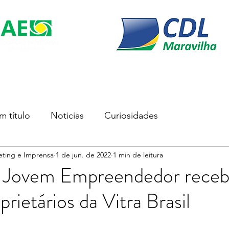
s
Soluções Empresariais
Empreender
Associe-se
m título
Noticias
Curiosidades
eting e Imprensa
1 de jun. de 2022
1 min de leitura
 Jovem Empreendedor rece
rietários da Vitra Brasil