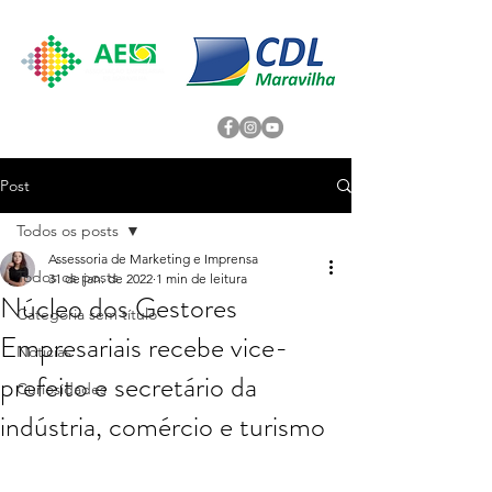
Post
Todos os posts
Assessoria de Marketing e Imprensa
Todos os posts
31 de jan. de 2022
1 min de leitura
Núcleo dos Gestores
Categoria sem título
Empresariais recebe vice-
Noticias
prefeito e secretário da
Curiosidades
indústria, comércio e turismo